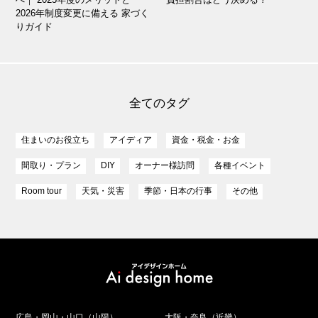
2026年制度変更に備える 家づく
りガイド
全てのタグ
住まいのお役立ち
アイディア
資金・税金・お金
間取り・プラン
DIY
オーナー様訪問
各種イベント
Room tour
天気・災害
季節・日本の行事
その他
広島・岡山・山口（山陽）
大阪・奈良（近畿）