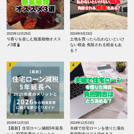
2023年12月25日
2024年9月23日
🫧香りを楽しむ観葉植物オスス
土地を買ったら払わないといけ
メ3選🪴
ない税金 免除される税金もあ
る？
2025年12月3日
2024年12月23日
【最新】住宅ローン減税5年延長
夫婦で住宅ローンを借りた場合
へ｜ 2025年度のメリットと
負担割合はどう決める？