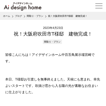
メ
ニ
ュ
ホーム
ブログ
間取り・プラン
祝！大阪府吹田市T様邸 建物完成！
ー
を
開
2023年4月23日
く
祝！大阪府吹田市T様邸 建物完成！
間取り・プラン
皆様こんにちは！アイデザインホーム中百舌鳥展示場宮崎で
す。
本日、T様邸お引渡しを無事終えました。天候にも恵まれ、幸先
よいスタートです。吹抜け窓から入る陽の光が素敵なお住まい
に仕上がりました。