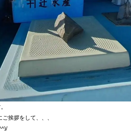
す。
にご挨拶をして、、、
)/