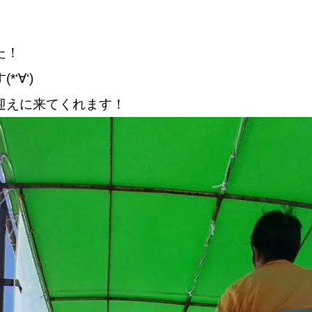
た！
‘∀‘)
迎えに来てくれます！