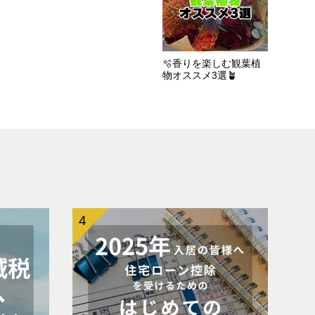
🫧香りを楽しむ観葉植
物オススメ3選🪴