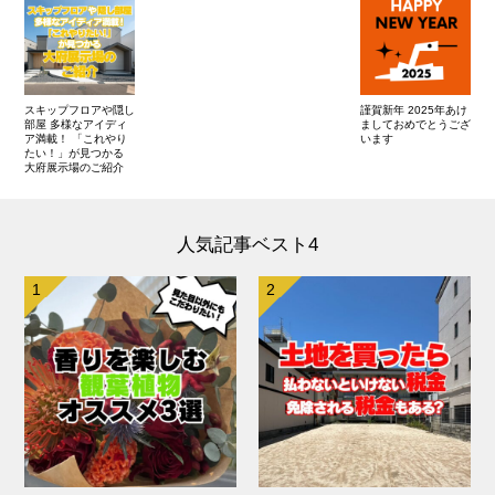
スキップフロアや隠し
謹賀新年 2025年あけ
部屋 多様なアイディ
ましておめでとうござ
ア満載！ 「これやり
います
たい！」が見つかる
大府展示場のご紹介
人気記事ベスト4