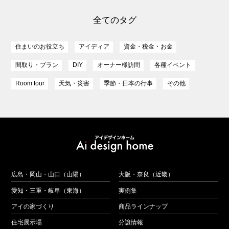
全てのタグ
住まいのお役立ち
アイディア
資金・税金・お金
間取り・プラン
DIY
オーナー様訪問
各種イベント
Room tour
天気・災害
季節・日本の行事
その他
広島・岡山・山口（山陽）
大阪・奈良（近畿）
愛知・三重・岐阜（東海）
実例集
アイの家づくり
商品ラインナップ
住宅展示場
分譲情報