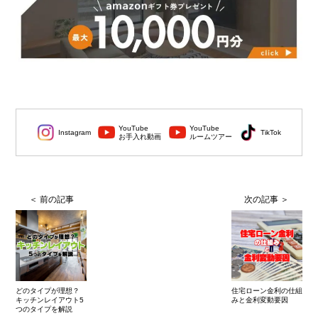
YouTube
YouTube
Instagram
TikTok
お手入れ動画
ルームツアー
どのタイプが理想？
住宅ローン金利の仕組
キッチンレイアウト5
みと金利変動要因
つのタイプを解説