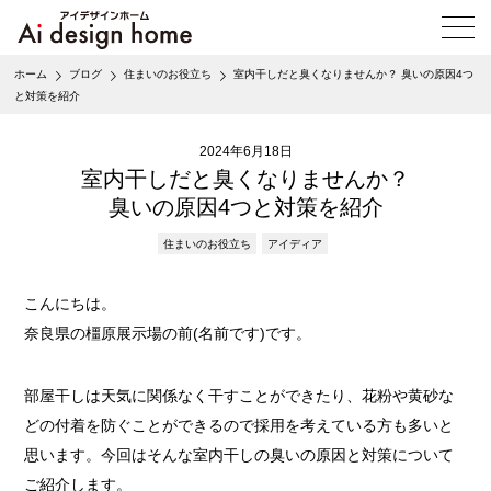
メ
ニ
ュ
ホーム
ブログ
住まいのお役立ち
室内干しだと臭くなりませんか？ 臭いの原因4つ
ー
と対策を紹介
を
開
く
2024年6月18日
室内干しだと臭くなりませんか？
臭いの原因4つと対策を紹介
住まいのお役立ち
アイディア
こんにちは。
奈良県の橿原展示場の前(名前です)です。
部屋干しは天気に関係なく干すことができたり、花粉や黄砂な
どの付着を防ぐことができるので採用を考えている方も多いと
思います。今回はそんな室内干しの臭いの原因と対策について
ご紹介します。