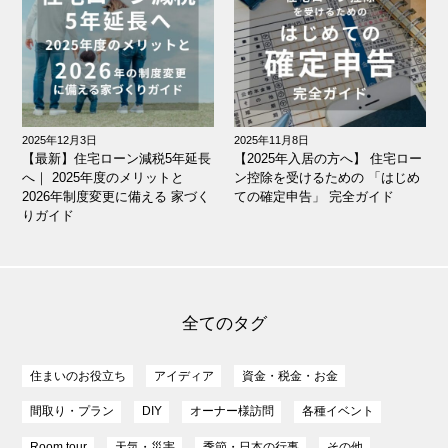
2025年12月3日
2025年11月8日
【最新】住宅ローン減税5年延長
【2025年入居の方へ】 住宅ロー
へ｜ 2025年度のメリットと
ン控除を受けるための 「はじめ
2026年制度変更に備える 家づく
ての確定申告」 完全ガイド
りガイド
全てのタグ
住まいのお役立ち
アイディア
資金・税金・お金
間取り・プラン
DIY
オーナー様訪問
各種イベント
Room tour
天気・災害
季節・日本の行事
その他