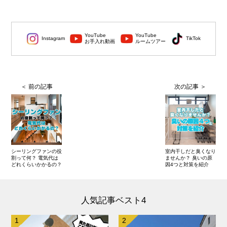
YouTube
YouTube
Instagram
TikTok
お手入れ動画
ルームツアー
シーリングファンの役
室内干しだと臭くなり
割って何？ 電気代は
ませんか？ 臭いの原
どれくらいかかるの？
因4つと対策を紹介
人気記事ベスト4