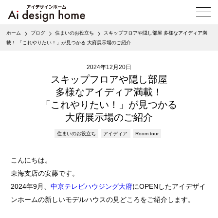
メ
ニ
ュ
ホーム
ブログ
住まいのお役立ち
スキップフロアや隠し部屋 多様なアイディア満
ー
載！ 「これやりたい！」が見つかる 大府展示場のご紹介
を
開
く
2024年12月20日
スキップフロアや隠し部屋
多様なアイディア満載！
「これやりたい！」が見つかる
大府展示場のご紹介
住まいのお役立ち
アイディア
Room tour
こんにちは。
東海支店の安藤です。
2024年9月、
中京テレビハウジング大府
にOPENしたアイデザイ
ンホームの新しいモデルハウスの見どころをご紹介します。