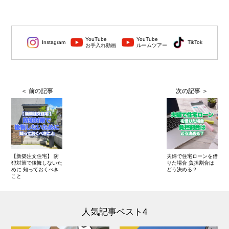
YouTube
YouTube
Instagram
TikTok
お手入れ動画
ルームツアー
【新築注文住宅】 防
夫婦で住宅ローンを借
犯対策で後悔しないた
りた場合 負担割合は
めに 知っておくべき
どう決める？
こと
人気記事ベスト4