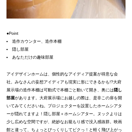
●Point
造作カウンター、造作本棚
隠し部屋
あなただけの趣味部屋
アイデザインホームは、個性的なアイディア提案が得意な会
社。みなさんの妄想アイディアも現実に形にできるかも!?大府
展示場の造作本棚は可動式で本棚ごと動いて開き、奥には
隠し
部屋
があります。大府展示場にお越しの際は、是非この扉を開
いてみてくださいね。プロジェクターを設置したホームシアタ
ーが隠れてますよ！隠し部屋＋ホームシアター。ヌックよりは
少し広めな空間ですが、絶妙なお籠もり感で没入感抜群。映画
館と違って、ちょっとびっくりしてビクっ！と軽く飛び上がっ