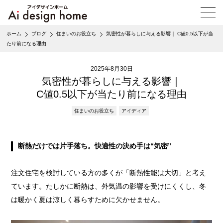
メ
ニ
ュ
ホーム
ブログ
住まいのお役立ち
気密性が暮らしに与える影響｜ C値0.5以下が当
ー
たり前になる理由
を
開
く
2025年8月30日
気密性が暮らしに与える影響｜
C値0.5以下が当たり前になる理由
住まいのお役立ち
アイディア
断熱だけでは片手落ち。快適性の決め手は“気密”
注文住宅を検討している方の多くが「断熱性能は大切」と考え
ています。たしかに断熱は、外気温の影響を受けにくくし、冬
は暖かく夏は涼しく暮らすために欠かせません。