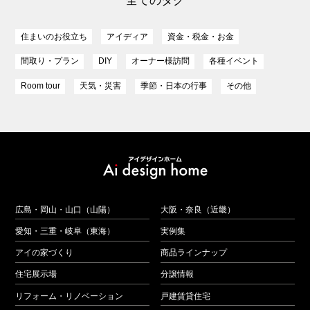
全てのタグ
住まいのお役立ち
アイディア
資金・税金・お金
間取り・プラン
DIY
オーナー様訪問
各種イベント
Room tour
天気・災害
季節・日本の行事
その他
広島・岡山・山口（山陽）
大阪・奈良（近畿）
愛知・三重・岐阜（東海）
実例集
アイの家づくり
商品ラインナップ
住宅展示場
分譲情報
リフォーム・リノベーション
戸建賃貸住宅