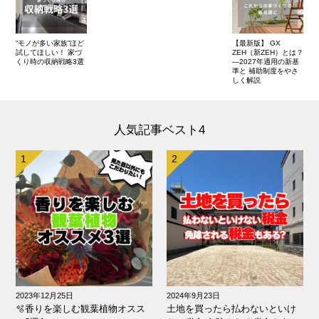
“モノが多い家族”ほど
【最新版】 GX
試してほしい！ 家づ
ZEH（新ZEH）とは？
くり時の収納戦略3選
—2027年適用の新基
準と 補助制度をやさ
しく解説
人気記事ベスト4
2023年12月25日
2024年9月23日
🫧香りを楽しむ観葉植物オスス
土地を買ったら払わないといけ