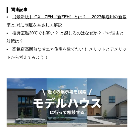
関連記事
【最新版】 GX ZEH（新ZEH）とは？ —2027年適用の新基
準と 補助制度をやさしく解説
推奨室温20℃でも寒い？ と感じるのはなぜか？ その理由と
対策は？
高気密高断熱な省エネ住宅を建てたい！ メリットとデメリッ
トから考えてみよう！