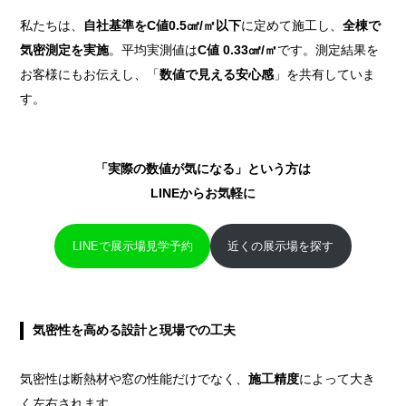
私たちは、
自社基準をC値0.5
㎠/㎡
以下
に定めて施工し、
全棟で
気密測定を実施
。平均実測値は
C値 0.33㎠/㎡
です。測定結果を
お客様にもお伝えし、「
数値で見える安心感
」を共有していま
す。
「実際の数値が気になる」という方は
LINEからお気軽に
LINEで展示場見学予約
近くの展示場を探す
気密性を高める設計と現場での工夫
気密性は断熱材や窓の性能だけでなく、
施工精度
によって大き
く左右されます。