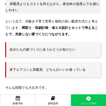
床暖房よりもコストを抑えながら、家全体の温度ムラを減ら
しやすい
という点で、共働き子育て世帯と相性の良い暖房方式だと考え
ています。
間取り・収納計画・省エネ設計とセットで考えるこ
とで、失敗しない家づくりにつながります。
自分たちの家づくりに合うかどうか知りたい
床下エアコンと床暖房、どちらがいいか迷っている
そんな段階でも大丈夫です。


まずはLINEから、気軽に相談してみませんか？
そして、興味が
ラインで予約
各種予約
資料請求
わいたらぜひ一度、
東広島展示場で「床下エアコンあり・な