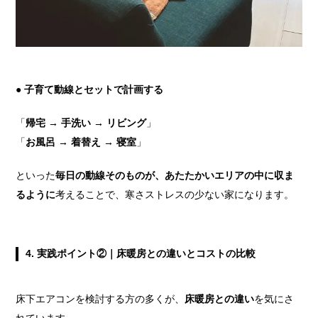
● 子育て動線とセットで計画する
「
帰宅 → 手洗い → リビング
」
「
お風呂 → 着替え → 寝室
」
といった
毎日の動線そのものが、あたたかいエリアの中に収ま
るように
考えることで、寒さストレスの少ない家になります。
4. 実践ポイント②｜床暖房との違いとコストの比較
床下エアコンを検討する方の多くが、
床暖房との違い
を気にさ