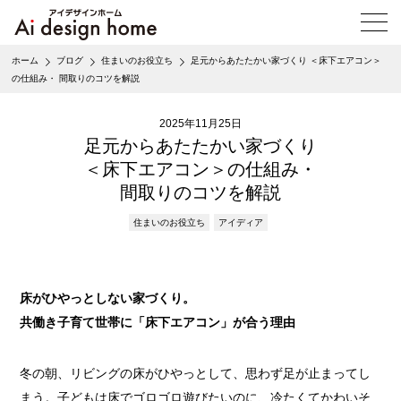
メ
ニ
ュ
ホーム
ブログ
住まいのお役立ち
足元からあたたかい家づくり ＜床下エアコン＞
ー
の仕組み・ 間取りのコツを解説
を
開
く
2025年11月25日
足元からあたたかい家づくり
＜床下エアコン＞の仕組み・
間取りのコツを解説
住まいのお役立ち
アイディア
床がひやっとしない家づくり。
共働き子育て世帯に「床下エアコン」が合う理由
冬の朝、リビングの床がひやっとして、思わず足が止まってし
まう。子どもは床でゴロゴロ遊びたいのに、冷たくてかわいそ