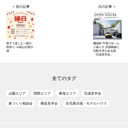
親子で楽しむ♪ 縁日-
磯城郡 平屋でゆった
秋祭り- in福山北展示
り暮らす 回遊動線と
場
勾配天井のある家
「完成見学会」
全てのタグ
山陽エリア
関西エリア
東海エリア
完成見学会
家づくり相談会
構造見学会
住宅展示場・モデルハウス