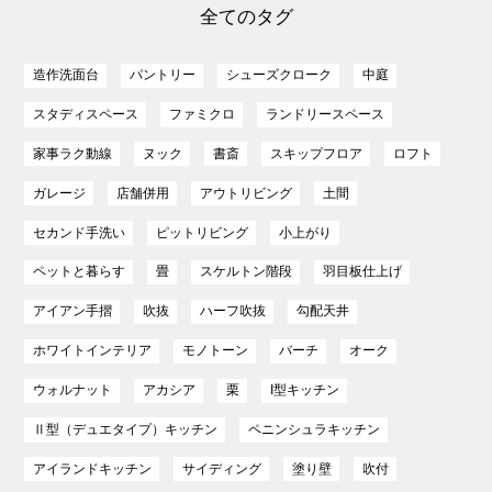
全てのタグ
造作洗面台
パントリー
シューズクローク
中庭
スタディスペース
ファミクロ
ランドリースペース
家事ラク動線
ヌック
書斎
スキップフロア
ロフト
ガレージ
店舗併用
アウトリビング
土間
セカンド手洗い
ピットリビング
小上がり
ペットと暮らす
畳
スケルトン階段
羽目板仕上げ
アイアン手摺
吹抜
ハーフ吹抜
勾配天井
ホワイトインテリア
モノトーン
バーチ
オーク
ウォルナット
アカシア
栗
I型キッチン
Ⅱ型（デュエタイプ）キッチン
ペニンシュラキッチン
アイランドキッチン
サイディング
塗り壁
吹付