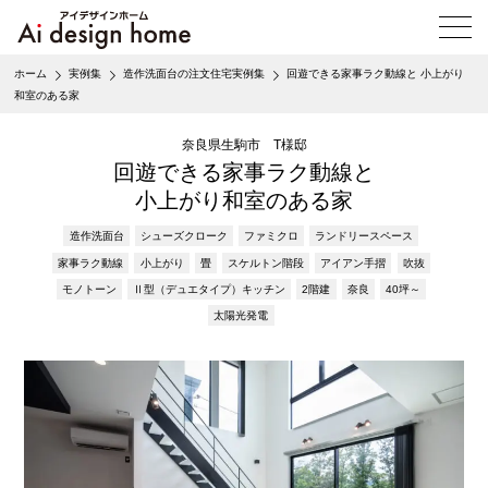
メ
ニ
ュ
ホーム
実例集
造作洗面台の注文住宅実例集
回遊できる家事ラク動線と 小上がり
ー
和室のある家
を
開
奈良県生駒市 T様邸
く
回遊できる家事ラク動線と
小上がり和室のある家
造作洗面台
シューズクローク
ファミクロ
ランドリースペース
家事ラク動線
小上がり
畳
スケルトン階段
アイアン手摺
吹抜
モノトーン
Ⅱ型（デュエタイプ）キッチン
2階建
奈良
40坪～
太陽光発電