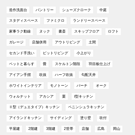
造作洗面台
パントリー
シューズクローク
中庭
スタディスペース
ファミクロ
ランドリースペース
家事ラク動線
ヌック
書斎
スキップフロア
ロフト
ガレージ
店舗併用
アウトリビング
土間
セカンド手洗い
ピットリビング
小上がり
ペットと暮らす
畳
スケルトン階段
羽目板仕上げ
アイアン手摺
吹抜
ハーフ吹抜
勾配天井
ホワイトインテリア
モノトーン
バーチ
オーク
ウォルナット
アカシア
栗
I型キッチン
Ⅱ型（デュエタイプ）キッチン
ペニンシュラキッチン
アイランドキッチン
サイディング
塗り壁
吹付
平屋建
2階建
3階建
2世帯
店舗
広島
岡山