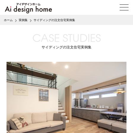
メ
ニ
ュ
ホーム
実例集
サイディングの注文住宅実例集
ー
を
CASE STUDIES
開
く
サイディングの注文住宅実例集