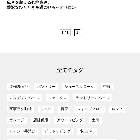
広さを超える心地良さ、
贅沢なひとときを過ごせるヘアサロン
1 / 1
1
全てのタグ
造作洗面台
パントリー
シューズクローク
中庭
スタディスペース
ファミクロ
ランドリースペース
家事ラク動線
ヌック
書斎
スキップフロア
ロフト
ガレージ
店舗併用
アウトリビング
土間
セカンド手洗い
ピットリビング
小上がり