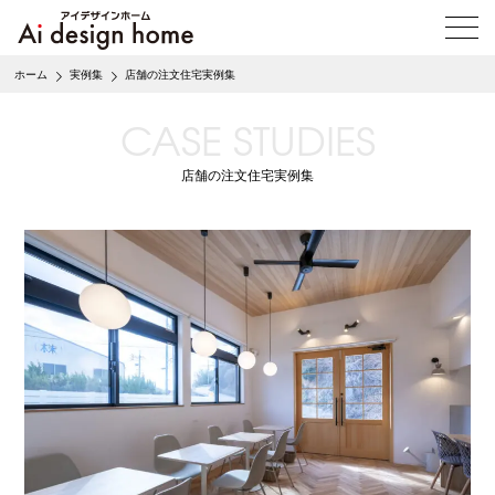
メ
ニ
ュ
ホーム
実例集
店舗の注文住宅実例集
ー
を
CASE STUDIES
開
く
店舗の注文住宅実例集