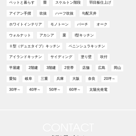
ペットと暮らす
畳
スケルトン階段
羽目板仕上げ
アイアン手摺
吹抜
ハーフ吹抜
勾配天井
ホワイトインテリア
モノトーン
バーチ
オーク
ウォルナット
アカシア
栗
I型キッチン
Ⅱ型（デュエタイプ）キッチン
ペニンシュラキッチン
アイランドキッチン
サイディング
塗り壁
吹付
平屋建
2階建
3階建
2世帯
店舗
広島
岡山
愛知
岐阜
三重
兵庫
大阪
奈良
20坪～
30坪～
40坪～
50坪～
60坪～
太陽光発電
CONTACT