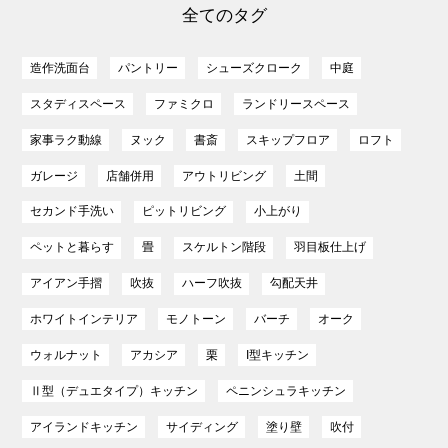
全てのタグ
造作洗面台
パントリー
シューズクローク
中庭
スタディスペース
ファミクロ
ランドリースペース
家事ラク動線
ヌック
書斎
スキップフロア
ロフト
ガレージ
店舗併用
アウトリビング
土間
セカンド手洗い
ピットリビング
小上がり
ペットと暮らす
畳
スケルトン階段
羽目板仕上げ
アイアン手摺
吹抜
ハーフ吹抜
勾配天井
ホワイトインテリア
モノトーン
バーチ
オーク
ウォルナット
アカシア
栗
I型キッチン
Ⅱ型（デュエタイプ）キッチン
ペニンシュラキッチン
アイランドキッチン
サイディング
塗り壁
吹付