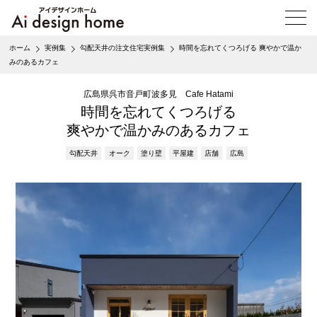
メ
ニ
ュ
ホーム
実例集
勾配天井の注文住宅実例集
時間を忘れてくつろげる 爽やかで温か
ー
みのあるカフェ
を
開
広島県呉市音戸町波多見 Cafe Hatami
く
時間を忘れてくつろげる
爽やかで温かみのあるカフェ
勾配天井
オーク
塗り壁
平屋建
店舗
広島