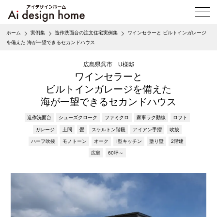
メ
ニ
ュ
ホーム
実例集
造作洗面台の注文住宅実例集
ワインセラーと ビルトインガレージ
ー
を備えた 海が一望できるセカンドハウス
を
開
広島県呉市 U様邸
く
ワインセラーと
ビルトインガレージを備えた
海が一望できるセカンドハウス
造作洗面台
シューズクローク
ファミクロ
家事ラク動線
ロフト
ガレージ
土間
畳
スケルトン階段
アイアン手摺
吹抜
ハーフ吹抜
モノトーン
オーク
I型キッチン
塗り壁
2階建
広島
60坪～