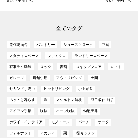
前の「実例」へ
次の「実例」へ
全てのタグ
造作洗面台
パントリー
シューズクローク
中庭
スタディスペース
ファミクロ
ランドリースペース
家事ラク動線
ヌック
書斎
スキップフロア
ロフト
ガレージ
店舗併用
アウトリビング
土間
セカンド手洗い
ピットリビング
小上がり
ペットと暮らす
畳
スケルトン階段
羽目板仕上げ
アイアン手摺
吹抜
ハーフ吹抜
勾配天井
ホワイトインテリア
モノトーン
バーチ
オーク
ウォルナット
アカシア
栗
I型キッチン