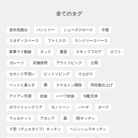
全てのタグ
造作洗面台
パントリー
シューズクローク
中庭
スタディスペース
ファミクロ
ランドリースペース
家事ラク動線
ヌック
書斎
スキップフロア
ロフト
ガレージ
店舗併用
アウトリビング
土間
セカンド手洗い
ピットリビング
小上がり
ペットと暮らす
畳
スケルトン階段
羽目板仕上げ
アイアン手摺
吹抜
ハーフ吹抜
勾配天井
ホワイトインテリア
モノトーン
バーチ
オーク
ウォルナット
アカシア
栗
I型キッチン
Ⅱ型（デュエタイプ）キッチン
ペニンシュラキッチン