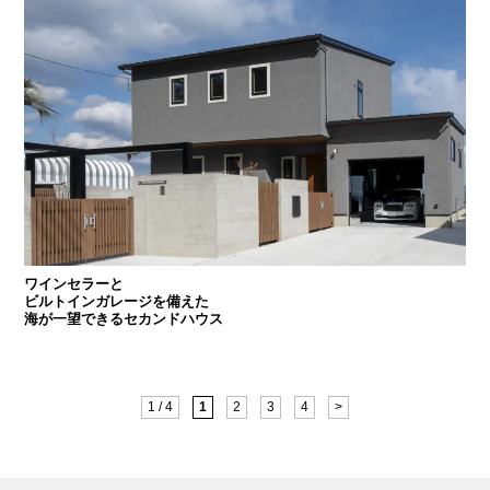
ワインセラーと
ビルトインガレージを備えた
海が一望できるセカンドハウス
1 / 4
1
2
3
4
>