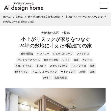
メ
ニ
ュ
ホーム
実例集
造作洗面台の注文住宅実例集
小上がりヌックが家族をつなぐ 24坪
ー
の敷地に叶えた3階建ての家
を
開
大阪市住吉区 Y様邸
く
小上がりヌックが家族をつなぐ
24坪の敷地に叶えた3階建ての家
造作洗面台
パントリー
シューズクローク
ファミクロ
ランドリースペース
家事ラク動線
ヌック
書斎
ガレージ
セカンド手洗い
小上がり
スケルトン階段
アイアン手摺
吹抜
I型キッチン
ペニンシュラキッチン
サイディング
3階建
大阪
30坪～
太陽光発電