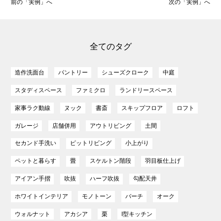
前の「実例」へ
次の「実例」へ
全てのタグ
造作洗面台
パントリー
シューズクローク
中庭
スタディスペース
ファミクロ
ランドリースペース
家事ラク動線
ヌック
書斎
スキップフロア
ロフト
ガレージ
店舗併用
アウトリビング
土間
セカンド手洗い
ピットリビング
小上がり
ペットと暮らす
畳
スケルトン階段
羽目板仕上げ
アイアン手摺
吹抜
ハーフ吹抜
勾配天井
ホワイトインテリア
モノトーン
バーチ
オーク
ウォルナット
アカシア
栗
I型キッチン