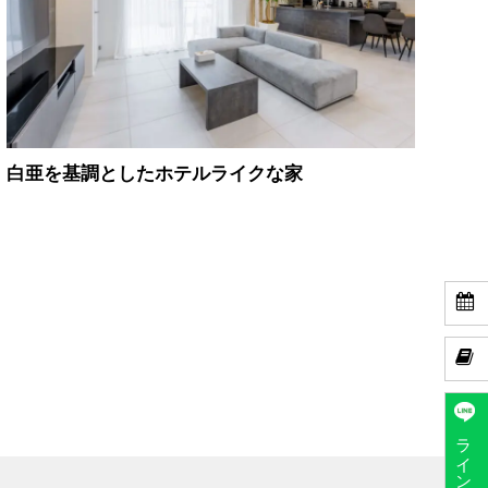
白亜を基調としたホテルライクな家


ラインで予約