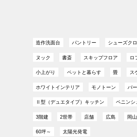
造作洗面台
パントリー
シューズク
ヌック
書斎
スキップフロア
ロ
小上がり
ペットと暮らす
畳
ス
ホワイトインテリア
モノトーン
バ
Ⅱ型（デュエタイプ）キッチン
ペニンシ
3階建
2世帯
店舗
広島
岡山
60坪～
太陽光発電