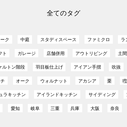
全てのタグ
ローク
中庭
スタディスペース
ファミクロ
ラ
フト
ガレージ
店舗併用
アウトリビング
土
ケルトン階段
羽目板仕上げ
アイアン手摺
吹抜
ーチ
オーク
ウォルナット
アカシア
栗
I
ュラキッチン
アイランドキッチン
サイディング
愛知
岐阜
三重
兵庫
大阪
奈良