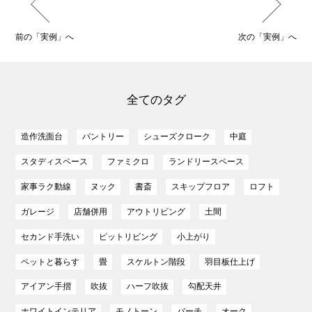
前の「実例」へ
次の「実例」へ
全てのタグ
造作洗面台
パントリー
シューズクローク
中庭
スタディスペース
ファミクロ
ランドリースペース
家事ラク動線
ヌック
書斎
スキップフロア
ロフト
ガレージ
店舗併用
アウトリビング
土間
セカンド手洗い
ピットリビング
小上がり
ペットと暮らす
畳
スケルトン階段
羽目板仕上げ
アイアン手摺
吹抜
ハーフ吹抜
勾配天井
ホワイトインテリア
モノトーン
バーチ
オーク