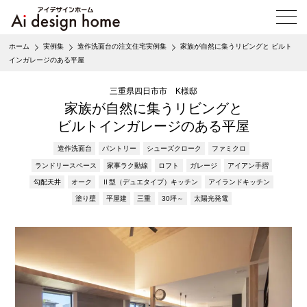
メ
ニ
ュ
ホーム
実例集
造作洗面台の注文住宅実例集
家族が自然に集うリビングと ビルト
ー
インガレージのある平屋
を
開
三重県四日市市 K様邸
く
家族が自然に集うリビングと
ビルトインガレージのある平屋
造作洗面台
パントリー
シューズクローク
ファミクロ
ランドリースペース
家事ラク動線
ロフト
ガレージ
アイアン手摺
勾配天井
オーク
Ⅱ型（デュエタイプ）キッチン
アイランドキッチン
塗り壁
平屋建
三重
30坪～
太陽光発電