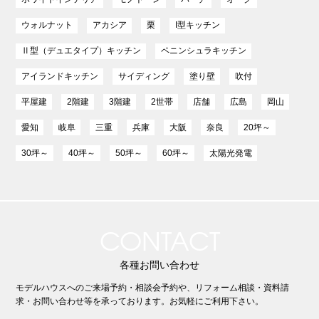
ウォルナット
アカシア
栗
I型キッチン
Ⅱ型（デュエタイプ）キッチン
ペニンシュラキッチン
アイランドキッチン
サイディング
塗り壁
吹付
平屋建
2階建
3階建
2世帯
店舗
広島
岡山
愛知
岐阜
三重
兵庫
大阪
奈良
20坪～
30坪～
40坪～
50坪～
60坪～
太陽光発電
CONTACT
各種お問い合わせ
モデルハウスへのご来場予約・相談会予約や、リフォーム相談・資料請
求・お問い合わせ等を承っております。お気軽にご利用下さい。