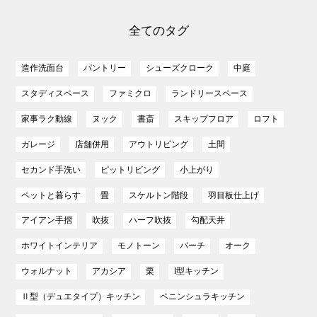
全てのタグ
造作洗面台
パントリー
シューズクローク
中庭
スタディスペース
ファミクロ
ランドリースペース
家事ラク動線
ヌック
書斎
スキップフロア
ロフト
ガレージ
店舗併用
アウトリビング
土間
セカンド手洗い
ピットリビング
小上がり
ペットと暮らす
畳
スケルトン階段
羽目板仕上げ
アイアン手摺
吹抜
ハーフ吹抜
勾配天井
ホワイトインテリア
モノトーン
バーチ
オーク
ウォルナット
アカシア
栗
I型キッチン
Ⅱ型（デュエタイプ）キッチン
ペニンシュラキッチン