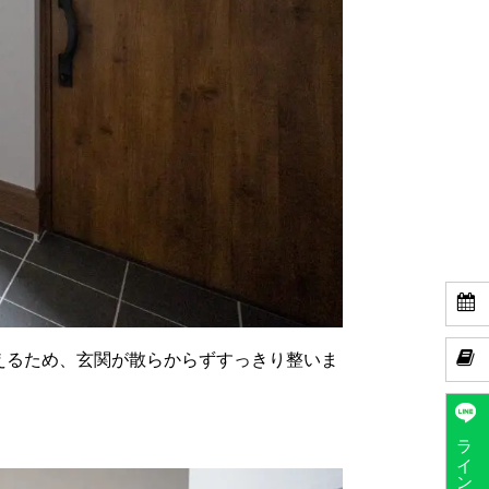


えるため、玄関が散らからずすっきり整いま
ラインで予約