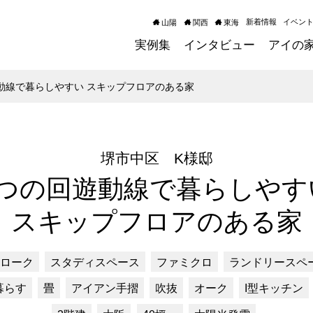
新着情報
イベン
山陽
関西
東海
実例集
インタビュー
アイの
動線で暮らしやすい スキップフロアのある家
堺市中区 K様邸
2つの回遊動線で暮らしやす
スキップフロアのある家
ローク
スタディスペース
ファミクロ
ランドリースペ
暮らす
畳
アイアン手摺
吹抜
オーク
I型キッチン