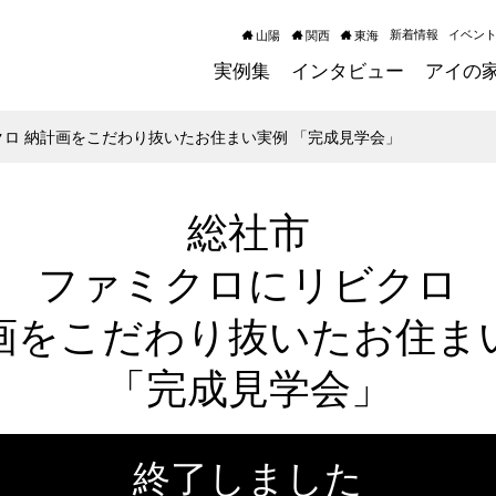
新着情報
イベン
山陽
関西
東海
実例集
インタビュー
アイの
クロ 納計画をこだわり抜いたお住まい実例 「完成見学会」
総社市
ファミクロにリビクロ
画をこだわり抜いたお住ま
「完成見学会」