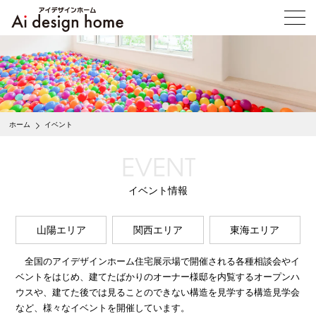
メ
ニ
ュ
ー
を
開
く
ホーム
イベント
EVENT
イベント情報
山陽エリア
関西エリア
東海エリア
全国のアイデザインホーム住宅展示場で開催される各種相談会やイ
ベントをはじめ、建てたばかりのオーナー様邸を内覧するオープンハ
ウスや、建てた後では見ることのできない構造を見学する構造見学会
など、様々なイベントを開催しています。