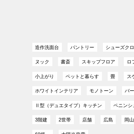
造作洗面台
パントリー
シューズク
ヌック
書斎
スキップフロア
ロ
小上がり
ペットと暮らす
畳
ス
ホワイトインテリア
モノトーン
バ
Ⅱ型（デュエタイプ）キッチン
ペニンシ
3階建
2世帯
店舗
広島
岡山