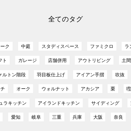
全てのタグ
ローク
中庭
スタディスペース
ファミクロ
ラ
フト
ガレージ
店舗併用
アウトリビング
土
ケルトン階段
羽目板仕上げ
アイアン手摺
吹抜
ーチ
オーク
ウォルナット
アカシア
栗
I
ュラキッチン
アイランドキッチン
サイディング
愛知
岐阜
三重
兵庫
大阪
奈良