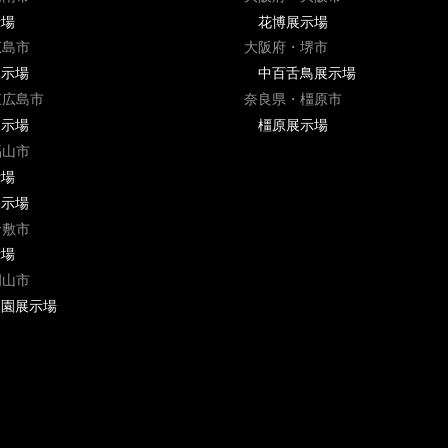
示場
花博展示場
広島市
大阪府・堺市
展示場
中百舌鳥展示場
東広島市
奈良県・橿原市
展示場
橿原展示場
福山市
示場
展示場
倉敷市
示場
岡山市
ラ園展示場