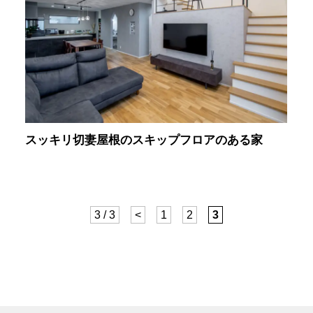
スッキリ切妻屋根のスキップフロアのある家
3 / 3
<
1
2
3