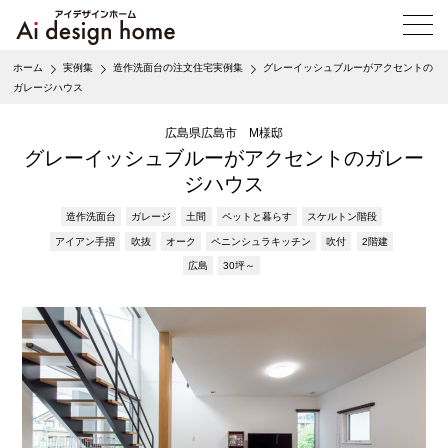
メ
ニ
ュ
ホーム
実例集
造作洗面台の注文住宅実例集
グレーイッシュブルーがアクセントの
ー
ガレージハウス
を
開
広島県広島市 M様邸
く
グレーイッシュブルーがアクセントのガレー
ジハウス
造作洗面台
ガレージ
土間
ペットと暮らす
スケルトン階段
アイアン手摺
吹抜
オーク
ペニンシュラキッチン
吹付
2階建
広島
30坪～