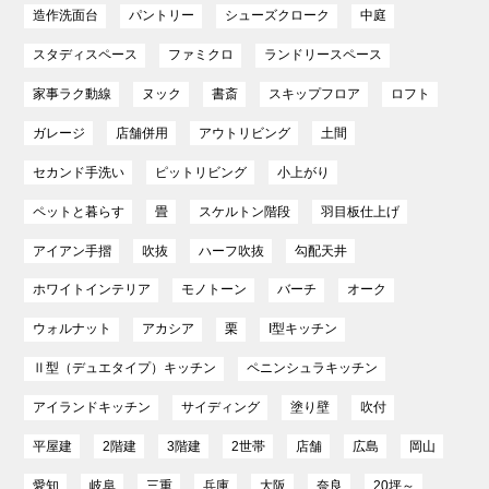
造作洗面台
パントリー
シューズクローク
中庭
スタディスペース
ファミクロ
ランドリースペース
家事ラク動線
ヌック
書斎
スキップフロア
ロフト
ガレージ
店舗併用
アウトリビング
土間
セカンド手洗い
ピットリビング
小上がり
ペットと暮らす
畳
スケルトン階段
羽目板仕上げ
アイアン手摺
吹抜
ハーフ吹抜
勾配天井
ホワイトインテリア
モノトーン
バーチ
オーク
ウォルナット
アカシア
栗
I型キッチン
Ⅱ型（デュエタイプ）キッチン
ペニンシュラキッチン
アイランドキッチン
サイディング
塗り壁
吹付
平屋建
2階建
3階建
2世帯
店舗
広島
岡山
愛知
岐阜
三重
兵庫
大阪
奈良
20坪～