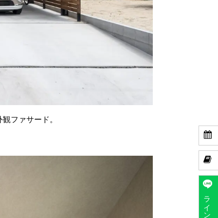
外観ファサード。


ラインで予約