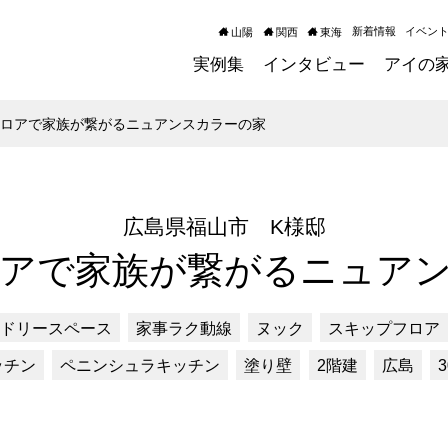
新着情報
イベン
山陽
関西
東海
実例集
インタビュー
アイの
フロアで家族が繋がるニュアンスカラーの家
広島県福山市 K様邸
アで家族が繋がるニュア
ドリースペース
家事ラク動線
ヌック
スキップフロア
ッチン
ペニンシュラキッチン
塗り壁
2階建
広島