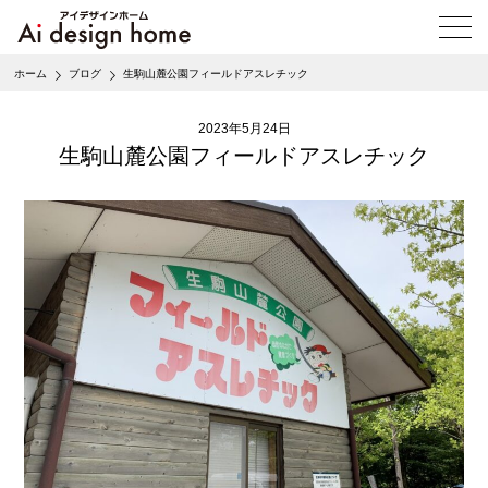
メ
ニ
ュ
ホーム
ブログ
生駒山麓公園フィールドアスレチック
ー
を
開
2023年5月24日
く
生駒山麓公園フィールドアスレチック