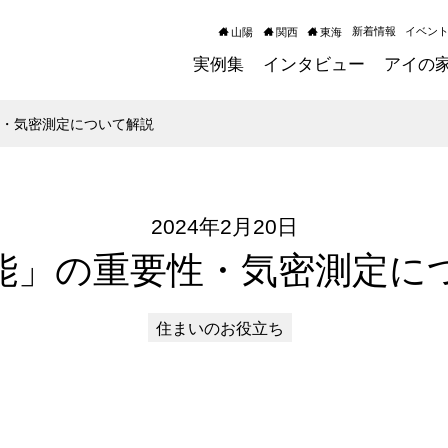
新着情報
イベン
山陽
関西
東海
実例集
インタビュー
アイの
性・気密測定について解説
2024年2月20日
能」の重要性・気密測定に
住まいのお役立ち