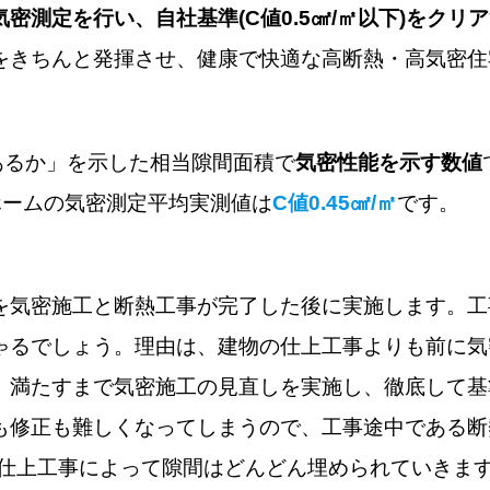
気密測定を行い、自社基準(C値0.5㎠/㎡以下)をクリア
をきちんと発揮させ、健康で快適な高断熱・高気密住
あるか」を示した相当隙間面積で
気密性能を示す数値
ホームの気密測定平均実測値は
C値0.45㎠/㎡
です。
を気密施工と断熱工事が完了した後に実施します。工
ゃるでしょう。理由は、建物の仕上工事よりも前に気
、満たすまで気密施工の見直しを実施し、徹底して基
も修正も難しくなってしまうので、工事途中である断
(仕上工事によって隙間はどんどん埋められていきます