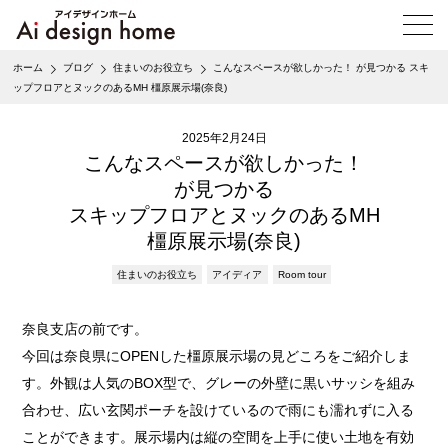
メ
ニ
ュ
ホーム
ブログ
住まいのお役立ち
こんなスペースが欲しかった！ が見つかる スキ
ー
ップフロアとヌックのあるMH 橿原展示場(奈良)
を
開
く
2025年2月24日
こんなスペースが欲しかった！
が見つかる
スキップフロアとヌックのあるMH
橿原展示場(奈良)
住まいのお役立ち
アイディア
Room tour
奈良支店の前です。
今回は奈良県にOPENした橿原展示場の見どころをご紹介しま
す。外観は人気のBOX型で、グレーの外壁に黒いサッシを組み
合わせ、広い玄関ポーチを設けているので雨にも濡れずに入る
ことができます。展示場内は縦の空間を上手に使い土地を有効