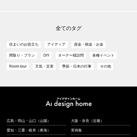
全てのタグ
住まいのお役立ち
アイディア
資金・税金・お金
間取り・プラン
DIY
オーナー様訪問
各種イベント
Room tour
天気・災害
季節・日本の行事
その他
広島・岡山・山口（山陽）
大阪・奈良（近畿）
愛知・三重・岐阜（東海）
実例集