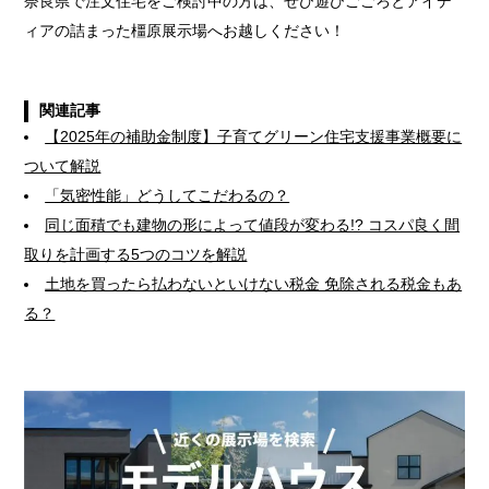
奈良県で注文住宅をご検討中の方は、ぜひ遊びごごろとアイデ
ィアの詰まった橿原展示場へお越しください！
関連記事
【2025年の補助金制度】子育てグリーン住宅支援事業概要に
ついて解説
「気密性能」どうしてこだわるの？
同じ面積でも建物の形によって値段が変わる!? コスパ良く間
取りを計画する5つのコツを解説
土地を買ったら払わないといけない税金 免除される税金もあ
る？